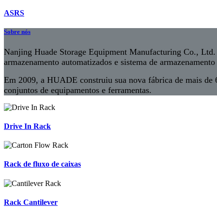
ASRS
Sobre nós
Nanjing Huade Storage Equipment Manufacturing Co., Ltd. f
armazenamento automatizados e sistema de armazenamento 
Em 2009, a HUADE construiu sua nova fábrica de mais de 66
conjuntos de equipamentos e ferramentas.
Drive In Rack
Rack de fluxo de caixas
Rack Cantilever