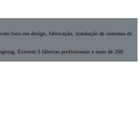
m foco em design, fabricação, instalação de sistemas de
ning. Existem 5 fábricas profissionais e mais de 200