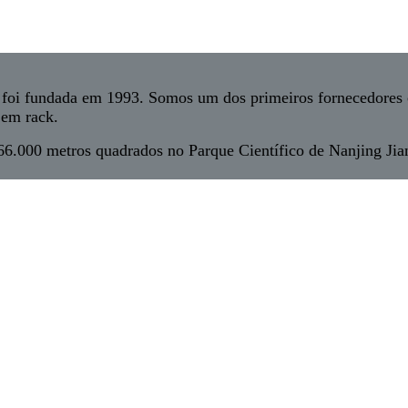
oi fundada em 1993. Somos um dos primeiros fornecedores co
em rack.
.000 metros quadrados no Parque Científico de Nanjing Jiang