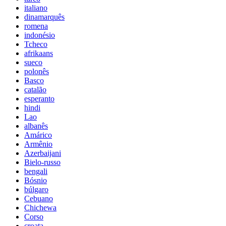
italiano
dinamarquês
romena
indonésio
Tcheco
afrikaans
sueco
polonês
Basco
catalão
esperanto
hindi
Lao
albanês
Amárico
Armênio
Azerbaijani
Bielo-russo
bengali
Bósnio
búlgaro
Cebuano
Chichewa
Corso
croata