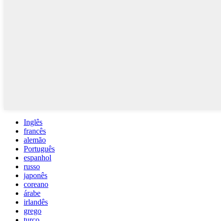
Inglês
francês
alemão
Português
espanhol
russo
japonês
coreano
árabe
irlandês
grego
turco