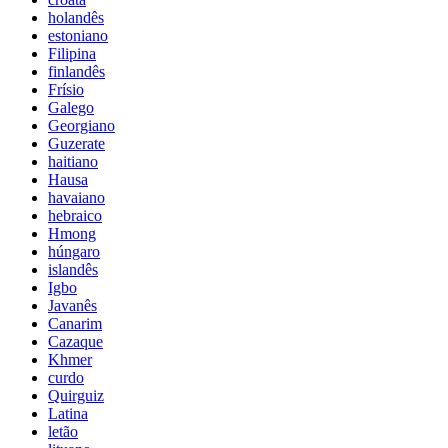
holandês
estoniano
Filipina
finlandês
Frísio
Galego
Georgiano
Guzerate
haitiano
Hausa
havaiano
hebraico
Hmong
húngaro
islandês
Igbo
Javanês
Canarim
Cazaque
Khmer
curdo
Quirguiz
Latina
letão